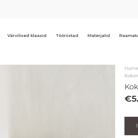
Värvilised klaasid
Tööriistad
Materjalid
Raamat
Hom
Kokom
Kok
€
5