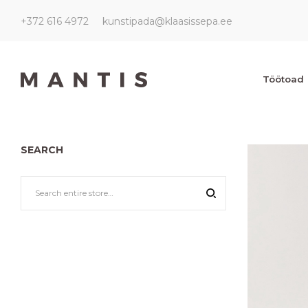
+372 616 4972
kunstipada@klaasissepa.ee
Kunstipada
Kunstipada
Töötoad
SEARCH