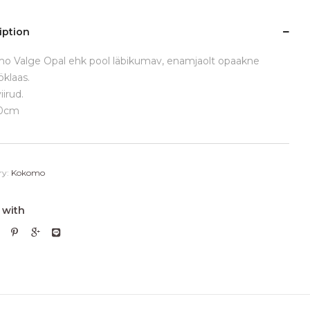
iption
o Valge Opal ehk pool läbikumav, enamjaolt opaakne
öklaas.
iirud.
20cm
ry:
Kokomo
 with