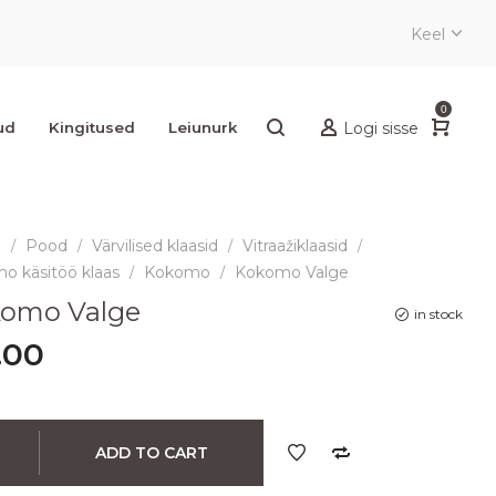
Keel
0
ud
Kingitused
Leiunurk
Logi sisse
e
Pood
Värvilised klaasid
Vitraažiklaasid
/
/
/
/
o käsitöö klaas
Kokomo
Kokomo Valge
/
/
omo Valge
in stock
.00
ADD TO CART