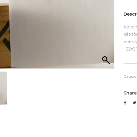
Descr
Kokom
käsitö
Sees v
~22x
Catego
Share