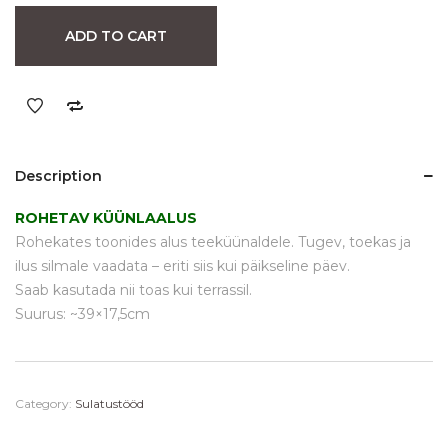
ADD TO CART
Description
ROHETAV KÜÜNLAALUS
Rohekates toonides alus teeküünaldele. Tugev, toekas ja
ilus silmale vaadata – eriti siis kui päikseline päev.
Saab kasutada nii toas kui terrassil.
Suurus: ~39×17,5cm
Category:
Sulatustööd