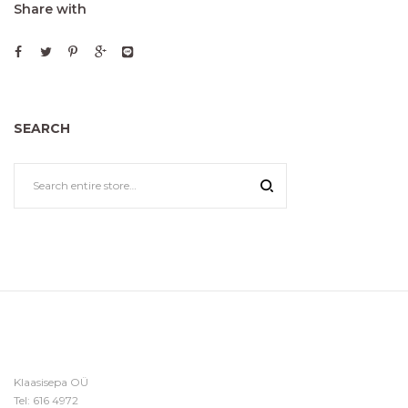
Share with
SEARCH
Klaasisepa OÜ
Tel:
616 4972