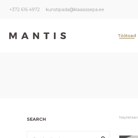
+372 616 4972
kunstipada@klaasissepa.ee
Kunstipada
Kunstipada
Töötoad
Näytetään 
SEARCH