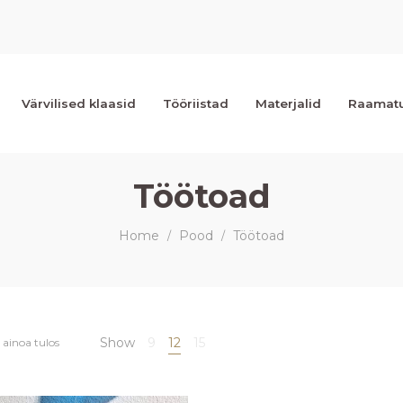
Värvilised klaasid
Tööriistad
Materjalid
Raamat
Töötoad
Home
Pood
Töötoad
/
/
Show
9
12
15
ainoa tulos