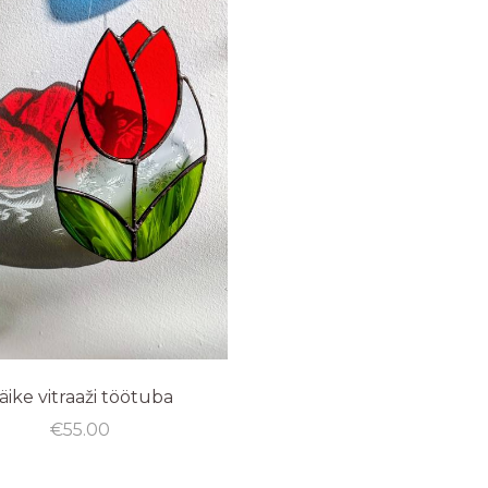
äike vitraaži töötuba
€
55.00