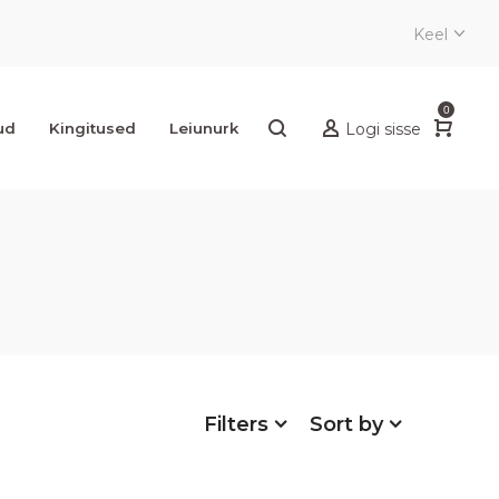
Keel
0
ud
Kingitused
Leiunurk
Logi sisse
Filters
Sort by