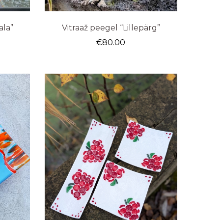
ala”
Vitraaž peegel “Lillepärg”
€
80.00