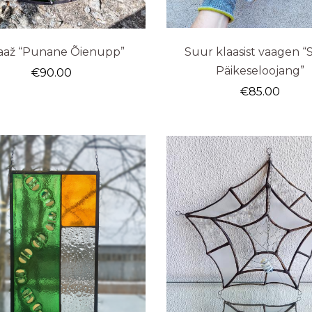
raaž “Punane Õienupp”
Suur klaasist vaagen “
Päikeseloojang”
€
90.00
€
85.00