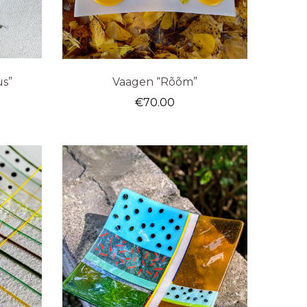
us”
Vaagen “Rõõm”
€
70.00