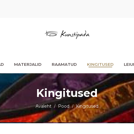
AD
MATERJALID
RAAMATUD
KINGITUSED
LEI
Kingitused
Avaleht
Pood
Kingitused
/
/