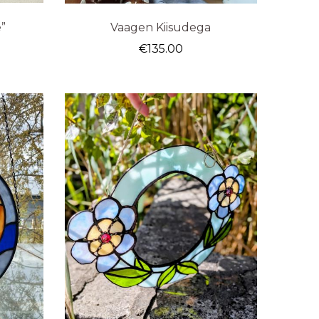
e”
Vaagen Kiisudega
€
135.00