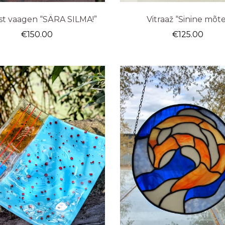
ist vaagen “SÄRA SILMA!”
Vitraaž “Sinine mõt
€
150.00
€
125.00