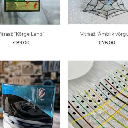
Vitraaž “Kõrge Lend”
Vitraaž “Ämblik võrg
€
89.00
€
78.00