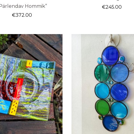
Pärlendav Hommik”
€
245.00
€
372.00