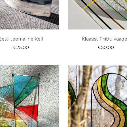
Eesti teemaline Kell
Klaasist Triibu vaag
€
75.00
€
50.00