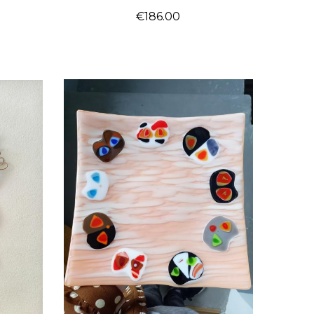
€
186.00