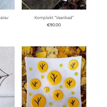
Särav
Komplekt “Vaarikad”
€
90.00