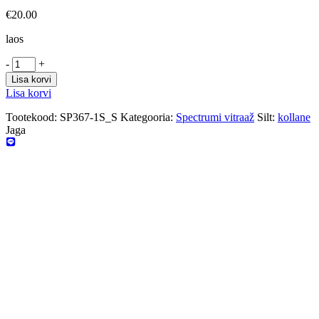
€
20.00
laos
-
+
Lisa korvi
Lisa korvi
Tootekood:
SP367-1S_S
Kategooria:
Spectrumi vitraaž
Silt:
kollane
Jaga