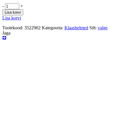
-
+
Lisa korvi
Lisa korvi
Tootekood:
3522902
Kategooria:
Klaashelmed
Silt:
valge
Jaga