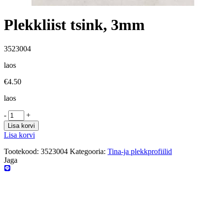
Plekkliist tsink, 3mm
3523004
laos
€
4.50
laos
-
+
Lisa korvi
Lisa korvi
Tootekood:
3523004
Kategooria:
Tina-ja plekkprofiilid
Jaga