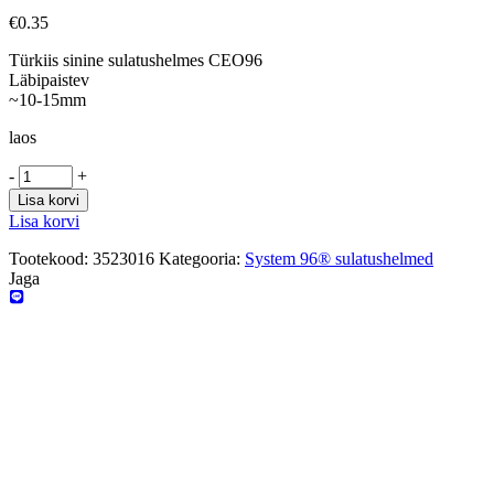
€
0.35
Türkiis sinine sulatushelmes CEO96
Läbipaistev
~10-15mm
laos
-
+
Lisa korvi
Lisa korvi
Tootekood:
3523016
Kategooria:
System 96® sulatushelmed
Jaga