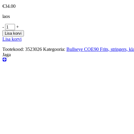
€
34.00
laos
-
+
Lisa korvi
Lisa korvi
Tootekood:
3523026
Kategooria:
Bullseye COE90 Frits, stringers, kl
Jaga