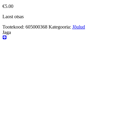
€
5.00
Laost otsas
Tootekood:
605000368
Kategooria:
Jõulud
Jaga