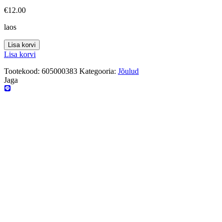
€
12.00
laos
Lisa korvi
Lisa korvi
Tootekood:
605000383
Kategooria:
Jõulud
Jaga