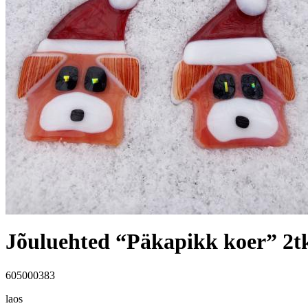
Jõuluehted “Päkapikk koer” 2t
605000383
laos