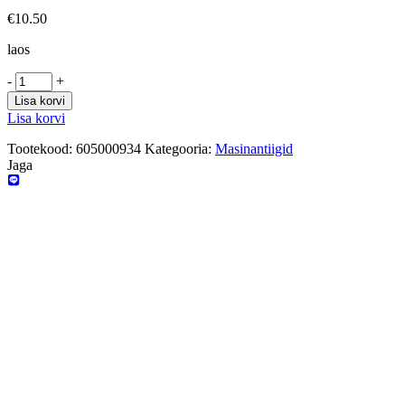
€
10.50
laos
-
+
Lisa korvi
Lisa korvi
Tootekood:
605000934
Kategooria:
Masinantiigid
Jaga