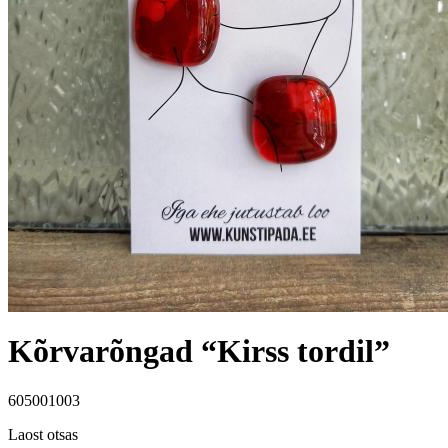
Kõrvarõngad “Kirss tordil”
605001003
Laost otsas