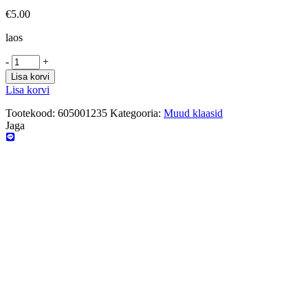
€
5.00
laos
-
+
Lisa korvi
Lisa korvi
Tootekood:
605001235
Kategooria:
Muud klaasid
Jaga