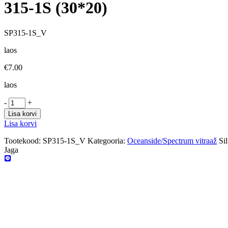
315-1S (30*20)
SP315-1S_V
laos
€
7.00
laos
-
+
Lisa korvi
Lisa korvi
Tootekood:
SP315-1S_V
Kategooria:
Oceanside/Spectrum vitraaž
Sil
Jaga