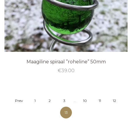
Maagiline spiraal ”roheline” 50mm
€
39.00
Prev
1
2
3
…
10
11
12
13