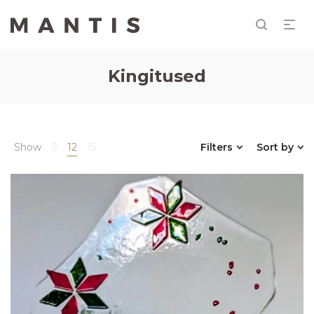
Kingitused
Show
9
12
15
Filters
Sort by