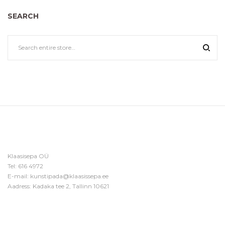
SEARCH
Klaasisepa OÜ
Tel:
616 4972
E-mail:
kunstipada@klaasissepa.ee
Aadress: Kadaka tee 2, Tallinn 10621