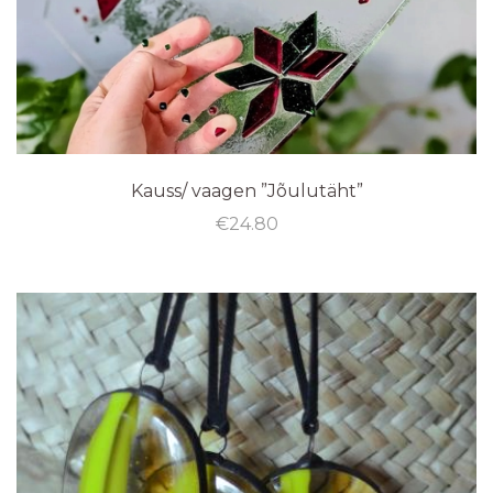
Kauss/ vaagen ”Jõulutäht”
€
24.80