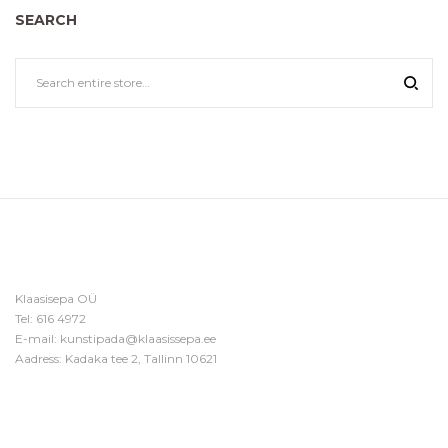
SEARCH
Klaasisepa OÜ
Tel:
616 4972
E-mail:
kunstipada@klaasissepa.ee
Aadress: Kadaka tee 2, Tallinn 10621