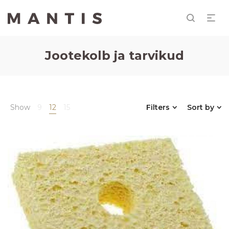
Jootekolb ja tarvikud
Show
9
12
15
Filters
Sort by