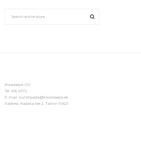
Klaasisepa OÜ
Tel:
616 4972
E-mail:
kunstipada@klaasissepa.ee
Aadress: Kadaka tee 2, Tallinn 10621