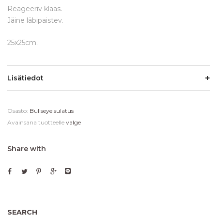
Reageeriv klaas.
Jäine läbipaistev.
25x25cm.
Lisätiedot
Osasto:
Bullseye sulatus
Avainsana tuotteelle
valge
Share with
SEARCH