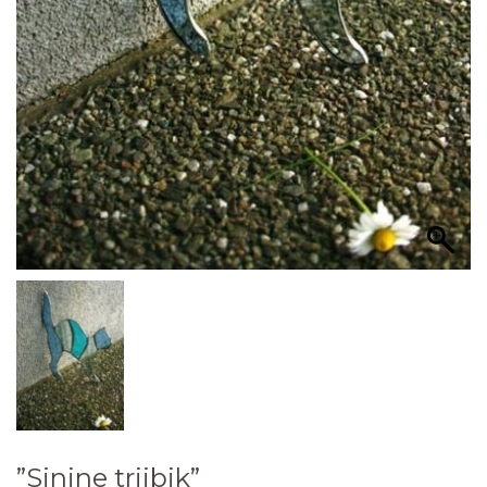
”Sinine triibik”