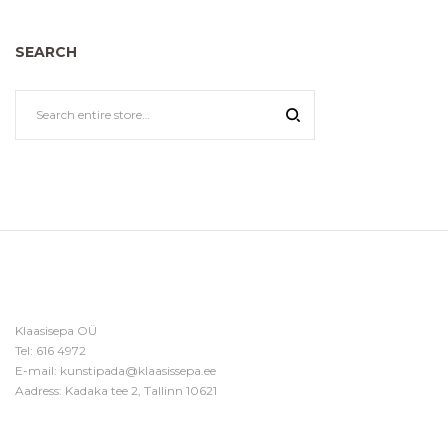
SEARCH
Klaasisepa OÜ
Tel:
616 4972
E-mail:
kunstipada@klaasissepa.ee
Aadress: Kadaka tee 2, Tallinn 10621