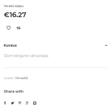
Varasto loppu
€
16.27
Kuvaus
12cm kõrgune vahva kass
Osasto:
Vitraažid
Share with