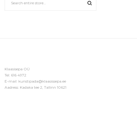
Klaasisepa OÜ
Tel:
616 4972
E-mail:
kunstipada@klaasissepa.ee
Aadress: Kadaka tee 2, Tallinn 10621