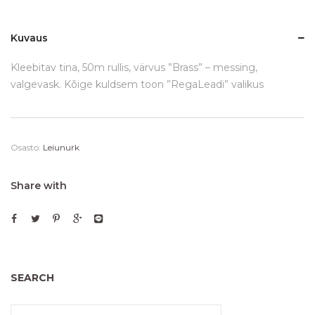
Kuvaus
Kleebitav tina, 50m rullis, värvus ”Brass” – messing,
valgevask. Kõige kuldsem toon ”RegaLeadi” valikus
Osasto:
Leiunurk
Share with
SEARCH