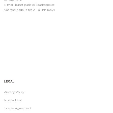
E-mail:
kunstipada@klaasissepa.ee
Aadress: Kadaka tee 2, Tallinn 10621
LEGAL
Privacy Policy
Terms of Use
License Agreement