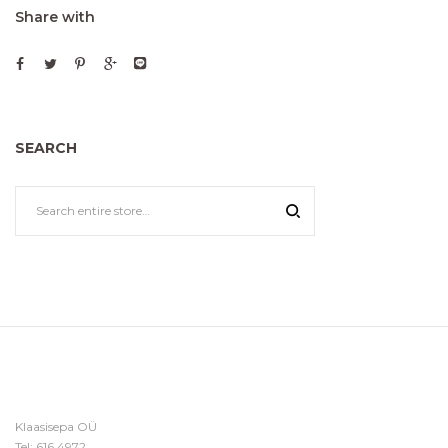
Share with
SEARCH
Klaasisepa OÜ
Tel:
616 4972