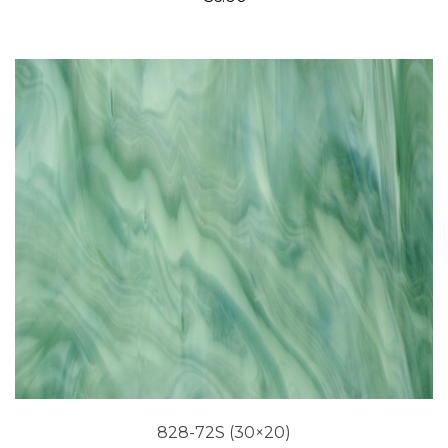
828-72S (30×20)