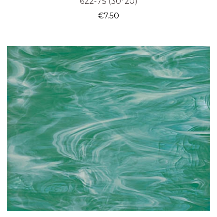
622-7S (30*20)
€
7.50