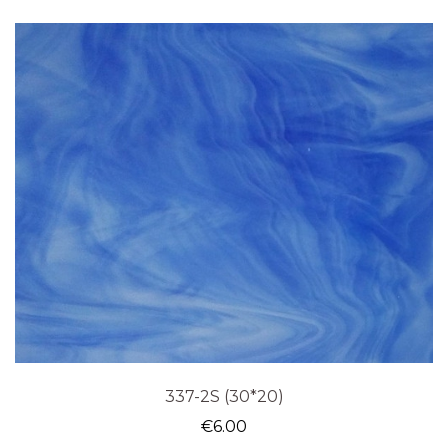
337-2S (30*20)
€
6.00