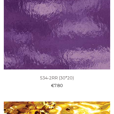
534-2RR (30*20)
€
7.80