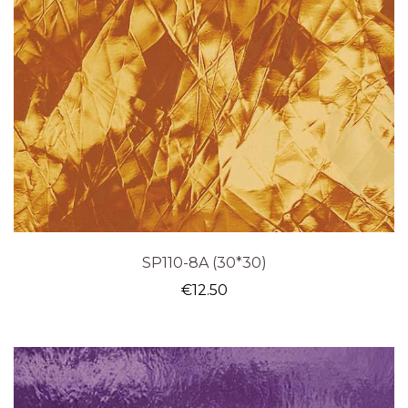
SP110-8A (30*30)
€
12.50