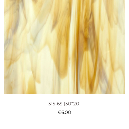
315-6S (30*20)
€
6.00