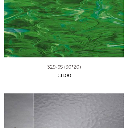
329-6S (30*20)
€
11.00