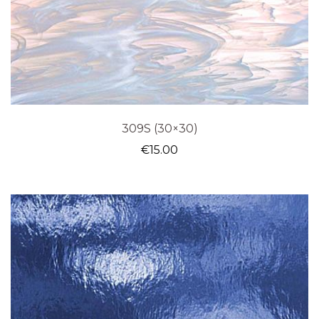
309S (30×30)
€
15.00