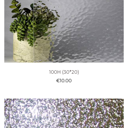
100H (30*20)
€
10.00