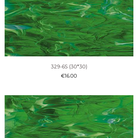
329-6S (30*30)
€
16.00