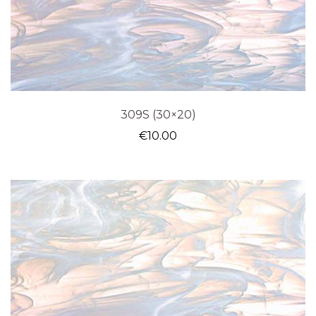
309S (30×20)
€
10.00