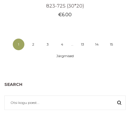
823-72S (30*20)
€
6.00
1
2
3
4
…
13
14
15
Järgmised
SEARCH