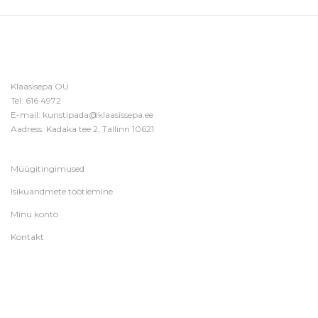
Klaasisepa OÜ
Tel:
616 4972
E-mail:
kunstipada@klaasissepa.ee
Aadress: Kadaka tee 2, Tallinn 10621
Müügitingimused
Isikuandmete töötlemine
Minu konto
Kontakt