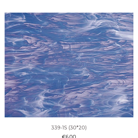
339-1S (30*20)
€
6.00