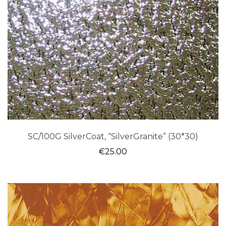
SC/100G SilverCoat, “SilverGranite” (30*30)
€
25.00