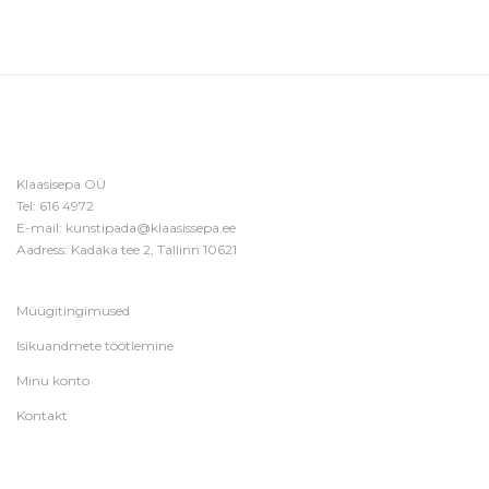
Klaasisepa OÜ
Tel:
616 4972
E-mail:
kunstipada@klaasissepa.ee
Aadress: Kadaka tee 2, Tallinn 10621
Müügitingimused
Isikuandmete töötlemine
Minu konto
Kontakt