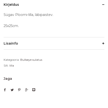
Kirjeldus
Sügav Ploomi-lilla, läbipaistev.
25x25cm.
Lisainfo
Kategooria:
Bullseye sulatus
Silt:
lilla
Jaga