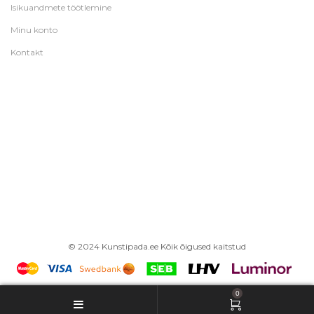
Isikuandmete töötlemine
Minu konto
Kontakt
© 2024 Kunstipada.ee Kõik õigused kaitstud
0