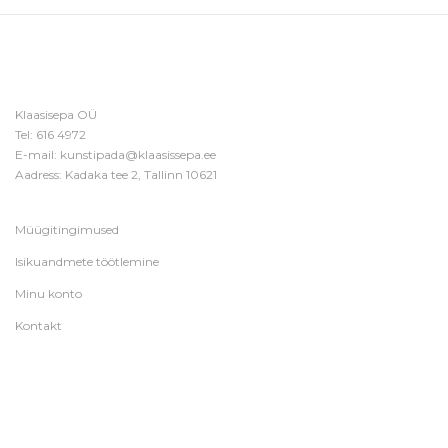
Klaasisepa OÜ
Tel:
616 4972
E-mail:
kunstipada@klaasissepa.ee
Aadress: Kadaka tee 2, Tallinn 10621
Müügitingimused
Isikuandmete töötlemine
Minu konto
Kontakt