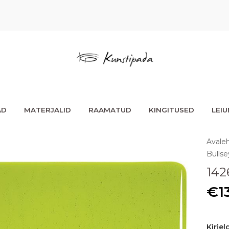
AD
MATERJALID
RAAMATUD
KINGITUSED
LEI
Avale
Bullse
142
€
1
Kirjel