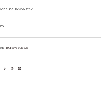
oheline, läbipaistev.
cm.
ria:
Bullseye sulatus