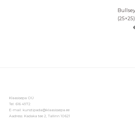
Bullse
(25×25)
Klaasisepa OÜ
Tel:
616 4972
E-mail:
kunstipada@klaasissepa.ee
Aadress: Kadaka tee 2, Tallinn 10621