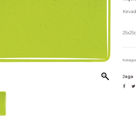
Kevadr
25x25
Kategoo
Jaga