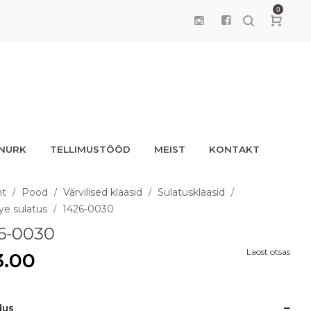
0
UNURK
TELLIMUSTÖÖD
MEIST
KONTAKT
ht
Pood
Värvilised klaasid
Sulatusklaasid
/
/
/
/
ye sulatus
1426-0030
/
6-0030
Laost otsas
3.00
dus