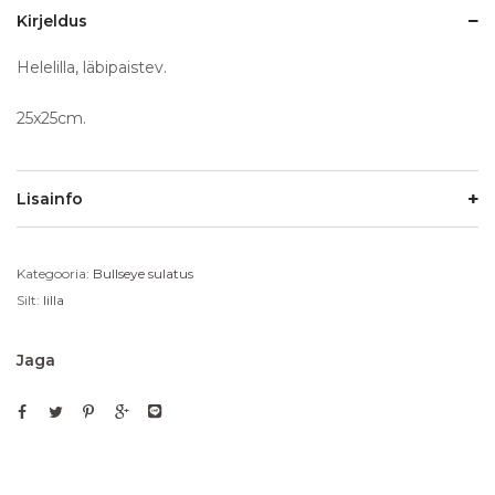
Kirjeldus
Helelilla, läbipaistev.
25x25cm.
Lisainfo
Kategooria:
Bullseye sulatus
Silt:
lilla
Jaga