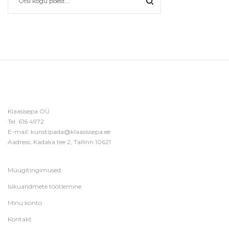
Klaasisepa OÜ
Tel:
616 4972
E-mail:
kunstipada@klaasissepa.ee
Aadress: Kadaka tee 2, Tallinn 10621
Müügitingimused
Isikuandmete töötlemine
Minu konto
Kontakt