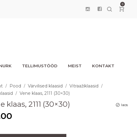
0
UNURK
TELLIMUSTÖÖD
MEIST
KONTAKT
ht
Pood
Värvilised klaasid
Vitraažiklaasid
/
/
/
/
laasid
Vene klaas, 2111 (30×30)
/
e klaas, 2111 (30×30)
laos
.00