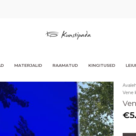
AD
MATERJALID
RAAMATUD
KINGITUSED
LEI
Avale
Vene k
Ven
€
5