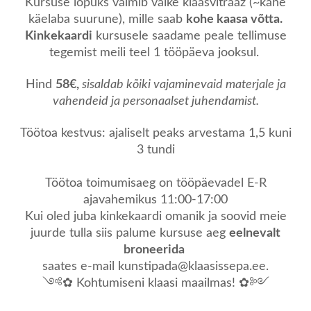
Kursuse lõpuks valmib väike klaasvitraaž (~kahe
käelaba suurune), mille saab
kohe kaasa võtta.
Kinkekaardi
kursusele saadame peale tellimuse
tegemist meili teel 1 tööpäeva jooksul.
Hind
58€,
sisaldab kõiki vajaminevaid materjale ja
vahendeid ja personaalset juhendamist.
Töötoa kestvus: ajaliselt peaks arvestama 1,5 kuni
3 tundi
Töötoa toimumisaeg on tööpäevadel E-R
ajavahemikus 11:00-17:00
Kui oled juba kinkekaardi omanik ja soovid meie
juurde tulla siis palume kursuse aeg
eelnevalt
broneerida
saates e-mail kunstipada@klaasissepa.ee.
༺✿
Kohtumiseni klaasi maailmas!
✿༻