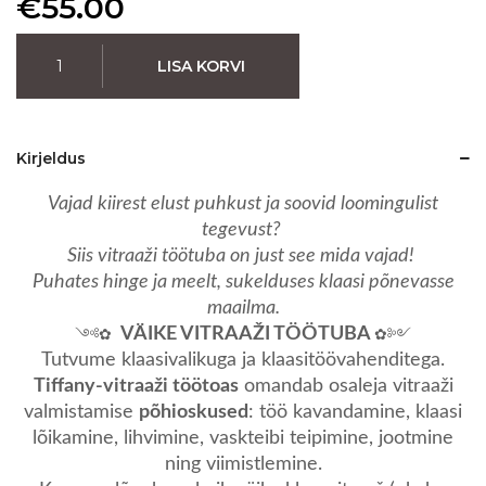
€
55.00
LISA KORVI
Kirjeldus
Vajad kiirest elust puhkust ja soovid loomingulist
tegevust?
Siis vitraaži töötuba on just see mida vajad!
Puhates hinge ja meelt, sukelduses klaasi põnevasse
maailma.
༺✿
VÄIKE VITRAAŽI TÖÖTUBA
✿༻
Tutvume klaasivalikuga ja klaasitöövahenditega.
Tiffany-vitraaži töötoas
omandab osaleja vitraaži
valmistamise
põhioskused
: töö kavandamine, klaasi
lõikamine, lihvimine, vaskteibi teipimine, jootmine
ning viimistlemine.