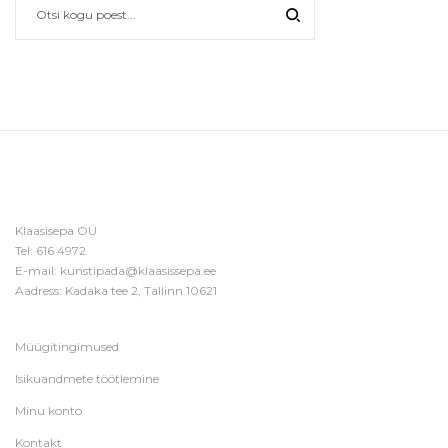
Klaasisepa OÜ
Tel:
616 4972
E-mail:
kunstipada@klaasissepa.ee
Aadress: Kadaka tee 2, Tallinn 10621
Müügitingimused
Isikuandmete töötlemine
Minu konto
Kontakt