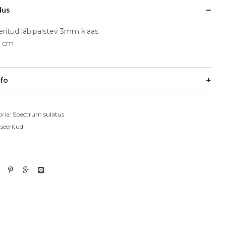
dus
eeritud läbipaistev 3mm klaas.
0 cm
nfo
ria:
Spectrum sulatus
diseeritud