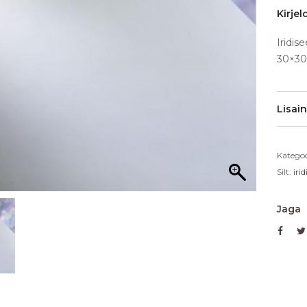
Kirjel
Iridis
30×3
Lisai
Kategoo
Silt:
iri
Jaga