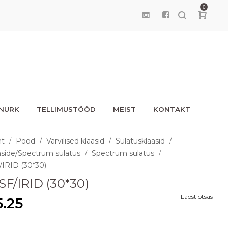
0
UNURK
TELLIMUSTÖÖD
MEIST
KONTAKT
ht
Pood
Värvilised klaasid
Sulatusklaasid
/
/
/
/
side/Spectrum sulatus
Spectrum sulatus
/
/
/IRID (30*30)
SF/IRID (30*30)
Laost otsas
5.25