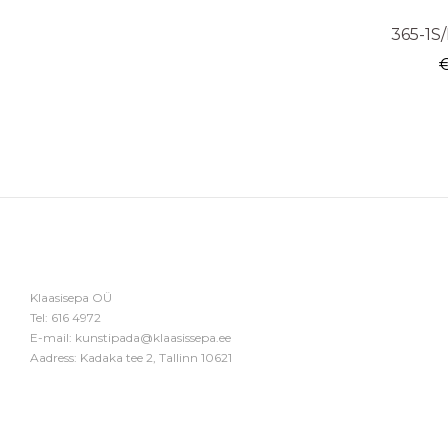
365-1S/
Klaasisepa OÜ
Tel:
616 4972
E-mail:
kunstipada@klaasissepa.ee
Aadress: Kadaka tee 2, Tallinn 10621