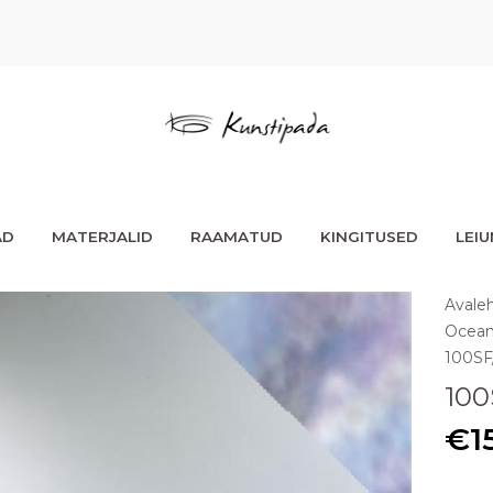
AD
MATERJALID
RAAMATUD
KINGITUSED
LEI
Avale
Ocean
100SF
100
€
1