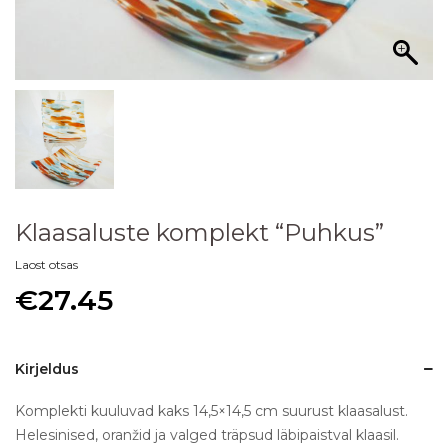
Klaasaluste komplekt “Puhkus”
Laost otsas
€
27.45
Kirjeldus
Komplekti kuuluvad kaks 14,5×14,5 cm suurust klaasalust.
Helesinised, oranžid ja valged träpsud läbipaistval klaasil.