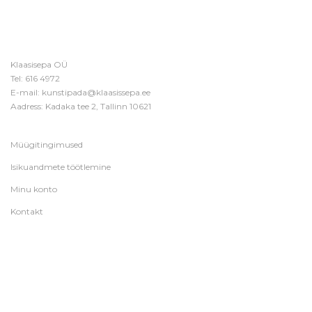
Klaasisepa OÜ
Tel:
616 4972
E-mail:
kunstipada@klaasissepa.ee
Aadress: Kadaka tee 2, Tallinn 10621
Müügitingimused
Isikuandmete töötlemine
Minu konto
Kontakt