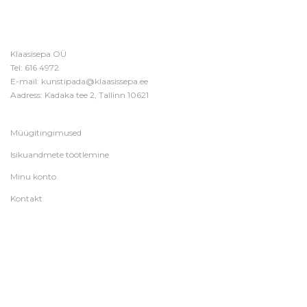
Klaasisepa OÜ
Tel:
616 4972
E-mail:
kunstipada@klaasissepa.ee
Aadress: Kadaka tee 2, Tallinn 10621
Müügitingimused
Isikuandmete töötlemine
Minu konto
Kontakt