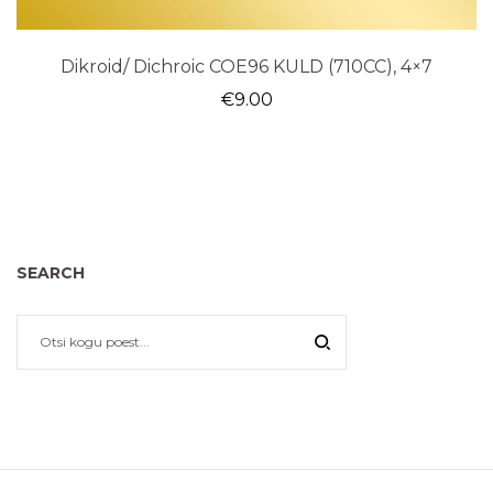
Dikroid/ Dichroic COE96 KULD (710CC), 4×7
€
9.00
SEARCH