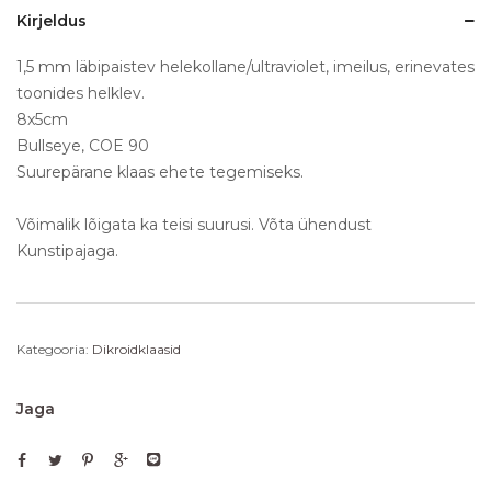
Kirjeldus
1,5 mm läbipaistev helekollane/ultraviolet, imeilus, erinevates
toonides helklev.
8x5cm
Bullseye, COE 90
Suurepärane klaas ehete tegemiseks.
Võimalik lõigata ka teisi suurusi. Võta ühendust
Kunstipajaga.
Kategooria:
Dikroidklaasid
Jaga