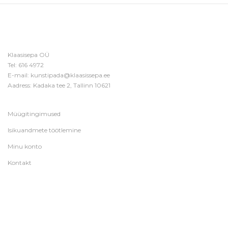
Klaasisepa OÜ
Tel:
616 4972
E-mail:
kunstipada@klaasissepa.ee
Aadress: Kadaka tee 2, Tallinn 10621
Müügitingimused
Isikuandmete töötlemine
Minu konto
Kontakt