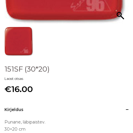
151SF (30*20)
Laost otsas
€
16.00
Kirjeldus
Punane, läbipaistev.
30×20 cm