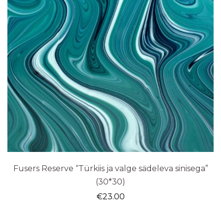
Fusers Reserve “Türkiis ja valge sädeleva sinisega”
(30*30)
€
23.00