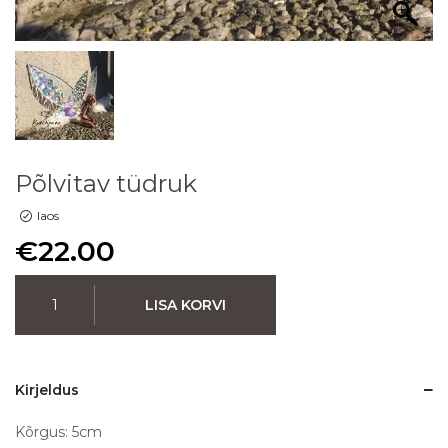
Põlvitav tüdruk
laos
€
22.00
LISA KORVI
Kirjeldus
Kõrgus: 5cm