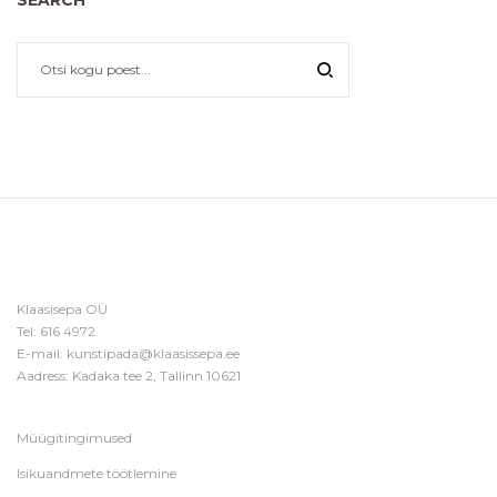
SEARCH
Klaasisepa OÜ
Tel:
616 4972
E-mail:
kunstipada@klaasissepa.ee
Aadress: Kadaka tee 2, Tallinn 10621
Müügitingimused
Isikuandmete töötlemine