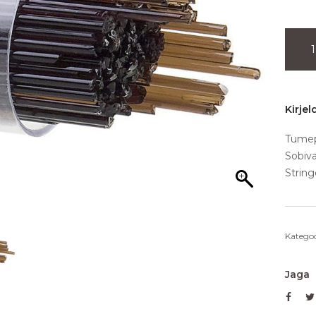
Kirjel
Tumep
Sobiva
String
Kategoo
Jaga