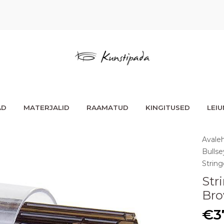
AD
MATERJALID
RAAMATUD
KINGITUSED
LEI
Avale
Bullse
Strin
Str
Br
€
3