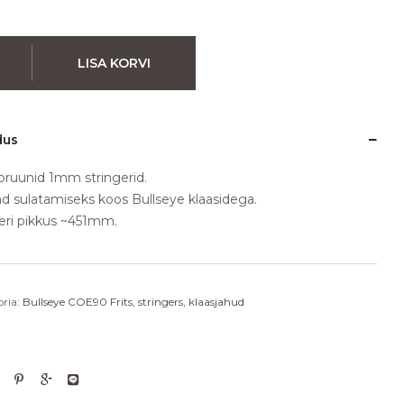
LISA KORVI
dus
ruunid 1mm stringerid.
d sulatamiseks koos Bullseye klaasidega.
eri pikkus ~451mm.
ria:
Bullseye COE90 Frits, stringers, klaasjahud