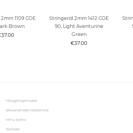
d 2mm 1109 COE
Stringerid 2mm 1412 COE
Stri
Dark Brown
90, Light Aventurine
Green
€
37.00
€
37.00
Müügitingimused
Isikuandmete töötlemine
Minu konto
Kontakt