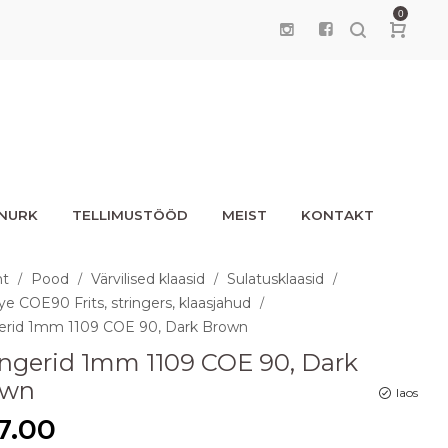
0
UNURK
TELLIMUSTÖÖD
MEIST
KONTAKT
ht
Pood
Värvilised klaasid
Sulatusklaasid
/
/
/
/
ye COE90 Frits, stringers, klaasjahud
/
gerid 1mm 1109 COE 90, Dark Brown
ingerid 1mm 1109 COE 90, Dark
own
laos
7.00