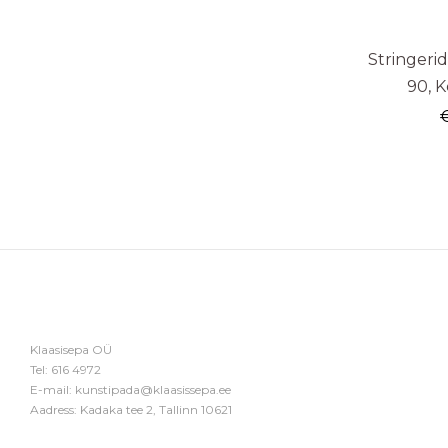
Stringeri
90, K
Klaasisepa OÜ
Tel:
616 4972
E-mail:
kunstipada@klaasissepa.ee
Aadress: Kadaka tee 2, Tallinn 10621