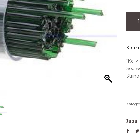
Kirjel
“Kelly
Sobiva
String
Kategoo
Jaga