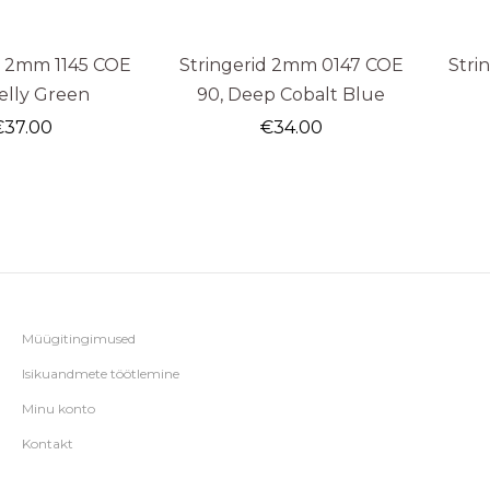
d 2mm 1145 COE
Stringerid 2mm 0147 COE
Stri
elly Green
90, Deep Cobalt Blue
€
37.00
€
34.00
Müügitingimused
Isikuandmete töötlemine
Minu konto
Kontakt