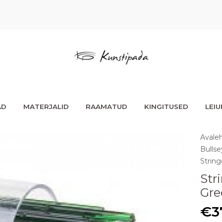
AD
MATERJALID
RAAMATUD
KINGITUSED
LEI
Avale
Bullse
String
Str
Gre
€
3