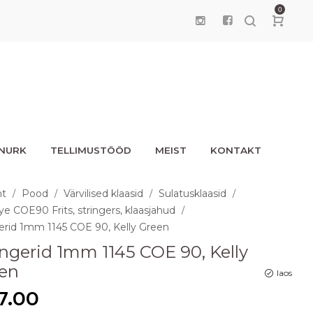
0
UNURK
TELLIMUSTÖÖD
MEIST
KONTAKT
ht
Pood
Värvilised klaasid
Sulatusklaasid
/
/
/
/
ye COE90 Frits, stringers, klaasjahud
/
erid 1mm 1145 COE 90, Kelly Green
ingerid 1mm 1145 COE 90, Kelly
en
laos
7.00