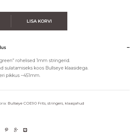
LISA KORVI
dus
 green” rohelised 1mm stringerid.
d sulatamiseks koos Bullseye klaasidega.
eri pikkus ~451mm.
ria:
Bullseye COE90 Frits, stringers, klaasjahud