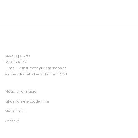
Klaasisepa OÜ
Tel:
616 4972
E-mail:
kunstipada@klaasissepa.ee
Aadress: Kadaka tee 2, Tallinn 10621
Müügitingimused
Isikuandmete töötlemine
Minu konto
Kontakt