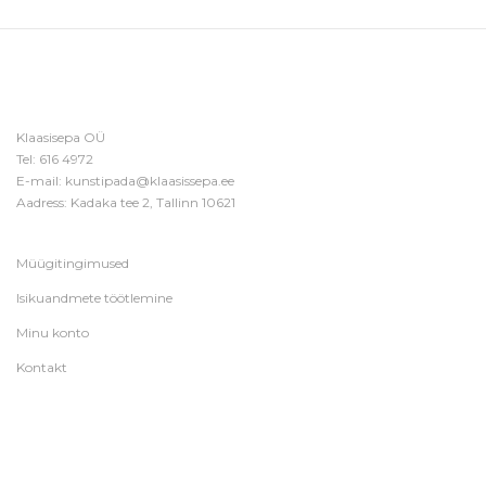
Klaasisepa OÜ
Tel:
616 4972
E-mail:
kunstipada@klaasissepa.ee
Aadress: Kadaka tee 2, Tallinn 10621
Müügitingimused
Isikuandmete töötlemine
Minu konto
Kontakt