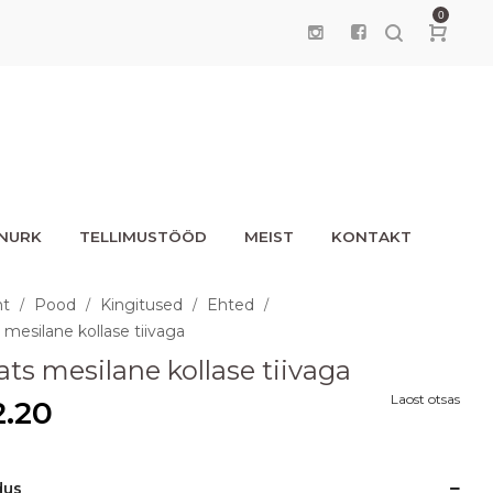
0
UNURK
TELLIMUSTÖÖD
MEIST
KONTAKT
ht
Pood
Kingitused
Ehted
/
/
/
/
 mesilane kollase tiivaga
ats mesilane kollase tiivaga
Laost otsas
2.20
dus