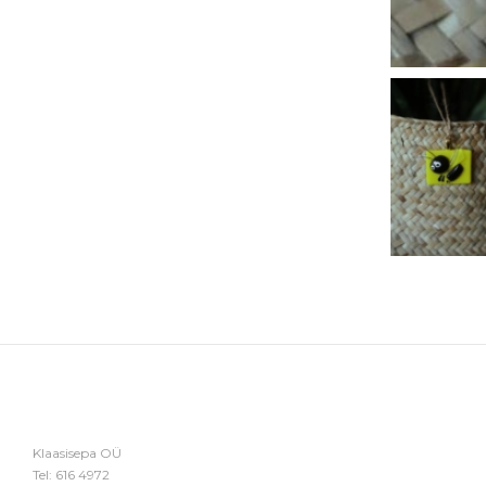
Klaasisepa OÜ
Tel:
616 4972