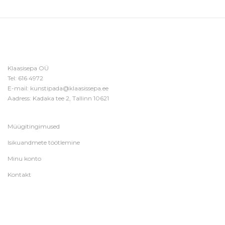
Klaasisepa OÜ
Tel:
616 4972
E-mail:
kunstipada@klaasissepa.ee
Aadress: Kadaka tee 2, Tallinn 10621
Müügitingimused
Isikuandmete töötlemine
Minu konto
Kontakt