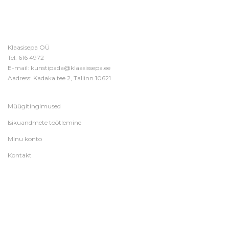
Klaasisepa OÜ
Tel:
616 4972
E-mail:
kunstipada@klaasissepa.ee
Aadress: Kadaka tee 2, Tallinn 10621
Müügitingimused
Isikuandmete töötlemine
Minu konto
Kontakt