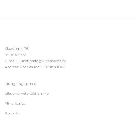
Klaasisepa OÜ
Tel:
616 4972
E-mail:
kunstipada@klaasissepa.ee
Aadress: Kadaka tee 2, Tallinn 10621
Müügitingimused
Isikuandmete töötlemine
Minu konto
Kontakt