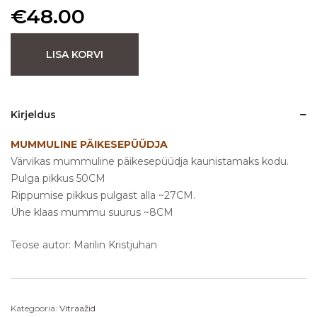
€
48.00
LISA KORVI
Kirjeldus
MUMMULINE PÄIKESEPÜÜDJA
Värvikas mummuline päikesepüüdja kaunistamaks kodu.
Pulga pikkus 50CM
Rippumise pikkus pulgast alla ~27CM.
Ühe klaas mummu suurus ~8CM
Teose autor: Marilin Kristjuhan
Kategooria:
Vitraažid