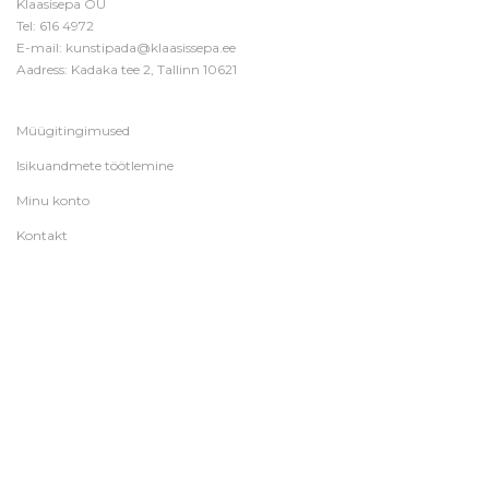
Klaasisepa OÜ
Tel:
616 4972
E-mail:
kunstipada@klaasissepa.ee
Aadress: Kadaka tee 2, Tallinn 10621
Müügitingimused
Isikuandmete töötlemine
Minu konto
Kontakt