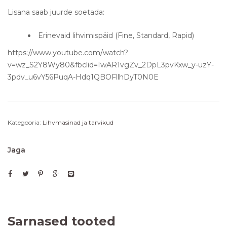
Lisana saab juurde soetada:
Erinevaid lihvimispäid (Fine, Standard, Rapid)
https://www.youtube.com/watch?
v=wz_S2Y8Wy80&fbclid=IwAR1vgZv_2DpL3pvKxw_y-uzY-
3pdv_u6vY56PuqA-Hdq1QBOFllhDyT0N0E
Kategooria:
Lihvmasinad ja tarvikud
Jaga
Sarnased tooted