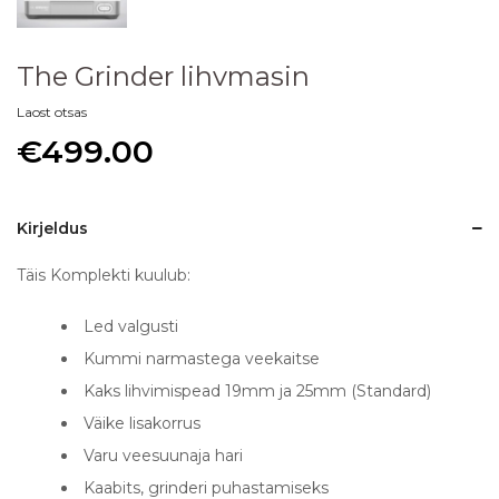
The Grinder lihvmasin
Laost otsas
€
499.00
Kirjeldus
Täis Komplekti kuulub:
Led valgusti
Kummi narmastega veekaitse
Kaks lihvimispead 19mm ja 25mm (Standard)
Väike lisakorrus
Varu veesuunaja hari
Kaabits, grinderi puhastamiseks