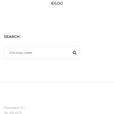
€
6.00
SEARCH
Klaasisepa OÜ
Tel:
616 4972