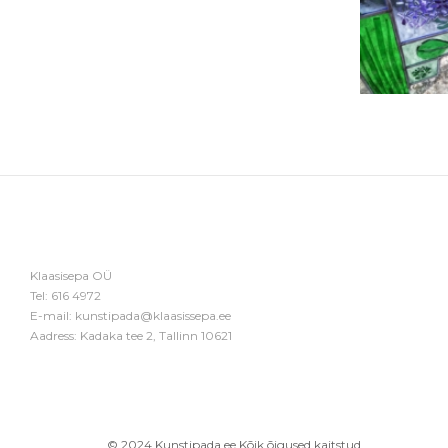
Klaasisepa OÜ
Tel:
616 4972
E-mail:
kunstipada@klaasissepa.ee
Aadress: Kadaka tee 2, Tallinn 10621
© 2024 Kunstipada.ee Kõik õigused kaitstud