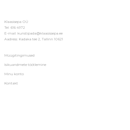
Klaasisepa OÜ
Tel:
616 4972
E-mail:
kunstipada@klaasissepa.ee
Aadress: Kadaka tee 2, Tallinn 10621
Müügitingimused
Isikuandmete töötlemine
Minu konto
Kontakt