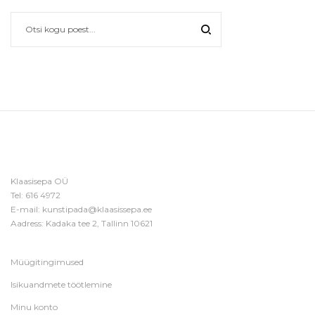
Klaasisepa OÜ
Tel:
616 4972
E-mail:
kunstipada@klaasissepa.ee
Aadress: Kadaka tee 2, Tallinn 10621
Müügitingimused
Isikuandmete töötlemine
Minu konto